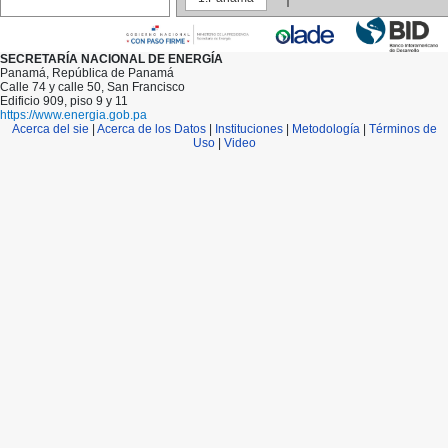
148
149
150
151
SECRETARÍA NACIONAL DE ENERGÍA
152
Panamá, República de Panamá
153
Calle 74 y calle 50, San Francisco
154
Edificio 909, piso 9 y 11
155
https://www.energia.gob.pa
156
Acerca del sie
|
Acerca de los Datos
|
Instituciones
|
Metodología
|
Términos de
157
Uso
|
Video
158
159
160
161
162
163
164
165
166
167
168
169
170
171
172
173
174
175
176