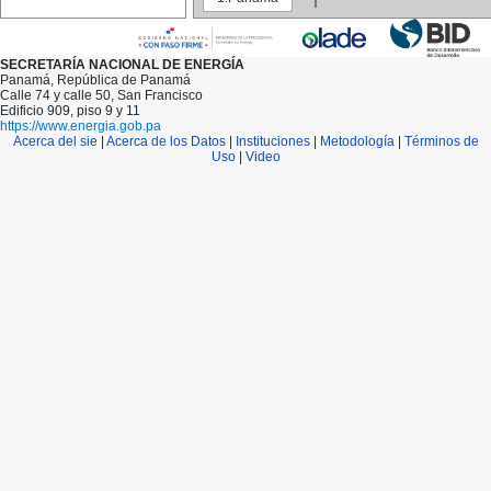
148
149
150
151
SECRETARÍA NACIONAL DE ENERGÍA
152
Panamá, República de Panamá
153
Calle 74 y calle 50, San Francisco
154
Edificio 909, piso 9 y 11
155
https://www.energia.gob.pa
156
Acerca del sie
|
Acerca de los Datos
|
Instituciones
|
Metodología
|
Términos de
157
Uso
|
Video
158
159
160
161
162
163
164
165
166
167
168
169
170
171
172
173
174
175
176