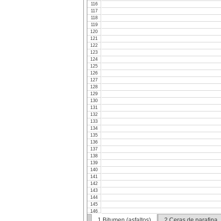
116
117
118
119
120
121
122
123
124
125
126
127
128
129
130
131
132
133
134
135
136
137
138
139
140
141
142
143
144
145
146
147
1.Bitumen (asfaltos)
2.Ceras de parafina