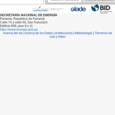
148
149
150
151
SECRETARÍA NACIONAL DE ENERGÍA
152
Panamá, República de Panamá
153
Calle 74 y calle 50, San Francisco
154
Edificio 909, piso 9 y 11
155
https://www.energia.gob.pa
156
Acerca del sie
|
Acerca de los Datos
|
Instituciones
|
Metodología
|
Términos de
157
Uso
|
Video
158
159
160
161
162
163
164
165
166
167
168
169
170
171
172
173
174
175
176