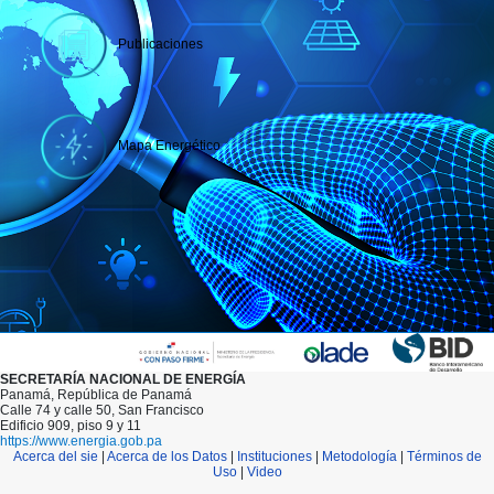
Publicaciones
Mapa Energético
SECRETARÍA NACIONAL DE ENERGÍA
Panamá, República de Panamá
Calle 74 y calle 50, San Francisco
Edificio 909, piso 9 y 11
https://www.energia.gob.pa
Acerca del sie
|
Acerca de los Datos
|
Instituciones
|
Metodología
|
Términos de
Uso
|
Video